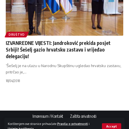
DRUŠTVO
IZVANREDNE VIJESTI: Jandroković prekida posjet
Srbiji! Šešelj gazio hrvatsku zastavu i vrijeđao
delegaciju!
‘Šešelj je na ulazu u Narodnu Skupštinu ugledao hrvatsku zastavu,
pritrčao je,
…
18/04/2018
Impressum / Kontakt
Zaštita privatnosti
Korištenjem ove stranice prihvaćate
Pravila o privatnosti
i
Accept
Uvjete korištenja
.