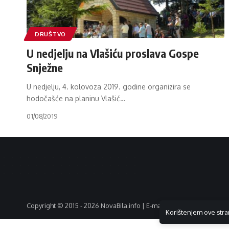
DRUŠTVO
U nedjelju na Vlašiću proslava Gospe
Snježne
U nedjelju, 4. kolovoza 2019. godine organizira se
hodočašće na planinu Vlašić
…
01/08/2019
Copyright © 2015 - 2026 NovaBila.info | E-mail:
info@novabila.info
Korištenjem ove stra