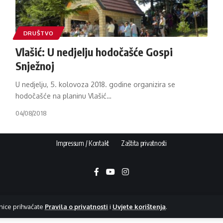
DRUŠTVO
Vlašić: U nedjelju hodočašće Gospi
Snježnoj
U nedjelju, 5. kolovoza 2018. godine organizira se
hodočašće na planinu Vlašić
…
04/08/2018
Impressum / Kontakt
Zaštita privatnosti
nice prihvaćate
Pravila o privatnosti
i
Uvjete korištenja
.