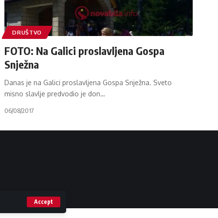
DRUŠTVO
FOTO: Na Galici proslavljena Gospa
Snježna
Danas je na Galici proslavljena Gospa Snježna. Sveto
misno slavlje predvodio je don
…
06/08/2017
Accept