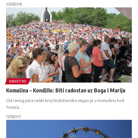
05/08/2018
DRUŠTVO
Komušina – Kondžilo: Biti radostan uz Boga i Mariju
Od ranog jutra veliki broj hodočasnika stigao je u Komušinu kod
Teslića
…
15/08/2017