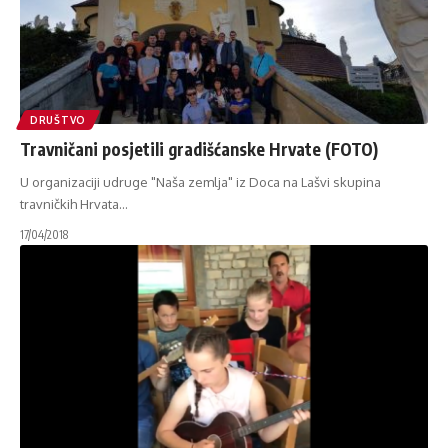
DRUŠTVO
Travničani posjetili gradišćanske Hrvate (FOTO)
U organizaciji udruge "Naša zemlja" iz Doca na Lašvi skupina
travničkih Hrvata
…
17/04/2018