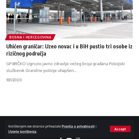
BOSNA I HERCEGOVINA
Uhićen graničar: Uzeo novac i u BiH pustio tri osobe iz
rizičnog područja
GP BRČKO Ugrozio javno zdravlje većeg broja građana Policijski
službenik Granične policije uhapšen
…
18/03/2020
Impressum / Kontakt
Zaštita privatnosti
Korištenjem ove stranice prihvaćate
Pravila o privatnosti
i
Accept
Uvjete korištenja
.