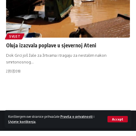
SVIJET
Oluja izazvala poplave u sjevernoj Ateni
Dok Grci još žale za žrtvama i tragaju za nestalim nakon
smrtonosnog
…
27/07/2018
Impressum / Kontakt
Zaštita privatnosti
Korištenjem ove stranice prihvaćate
Pravila o privatnosti
i
Accept
Uvjete korištenja
.