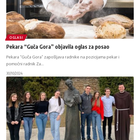
OGLASI
Pekara “Guča Gora” objavila oglas za posao
Pekara “Guča Gora” zapošljava radnike na pozicijama pekar i
pomoćni radnik Za
…
30/10/2024