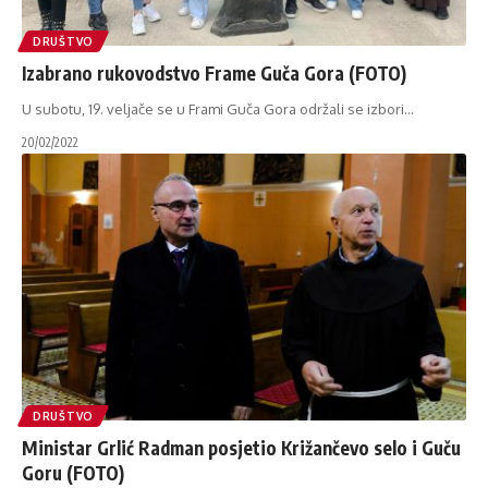
DRUŠTVO
Izabrano rukovodstvo Frame Guča Gora (FOTO)
U subotu, 19. veljače se u Frami Guča Gora održali se izbori
…
20/02/2022
DRUŠTVO
Ministar Grlić Radman posjetio Križančevo selo i Guču
Goru (FOTO)