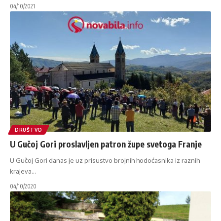
04/10/2021
DRUŠTVO
U Gučoj Gori proslavljen patron župe svetoga Franje
U Gučoj Gori danas je uz prisustvo brojnih hodoćasnika iz raznih
krajeva
…
04/10/2020