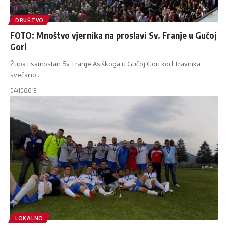
DRUŠTVO
FOTO: Mnoštvo vjernika na proslavi Sv. Franje u Gučoj
Gori
Župa i samostan Sv. Franje Asiškoga u Gučoj Gori kod Travnika
svečano
…
04/10/2018
LOKALNO