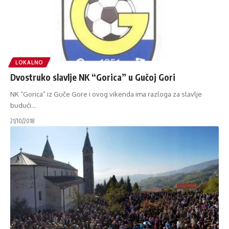
LOKALNO
Dvostruko slavlje NK “Gorica” u Gučoj Gori
NK “Gorica” iz Guče Gore i ovog vikenda ima razloga za slavlje
budući
…
21/10/2018