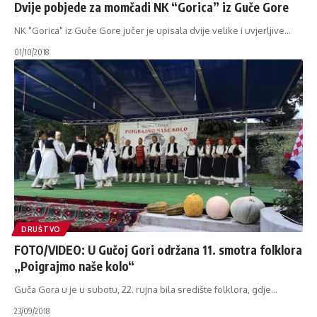
Dvije pobjede za momčadi NK “Gorica” iz Guče Gore
NK "Gorica" iz Guče Gore jučer je upisala dvije velike i uvjerljive
…
01/10/2018
DRUŠTVO
FOTO/VIDEO: U Gučoj Gori održana 11. smotra folklora
„Poigrajmo naše kolo“
Guča Gora u je u subotu, 22. rujna bila središte folklora, gdje
…
23/09/2018