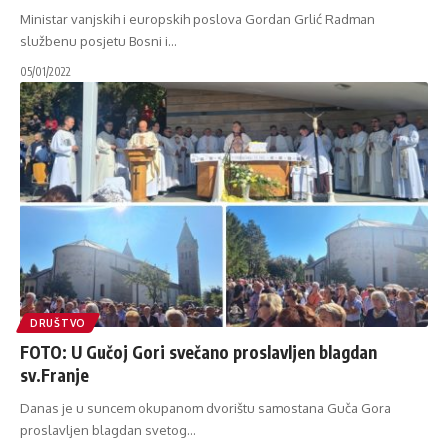
Ministar vanjskih i europskih poslova Gordan Grlić Radman
službenu posjetu Bosni i
…
05/01/2022
DRUŠTVO
FOTO: U Gučoj Gori svečano proslavljen blagdan
sv.Franje
Danas je u suncem okupanom dvorištu samostana Guča Gora
proslavljen blagdan svetog
…