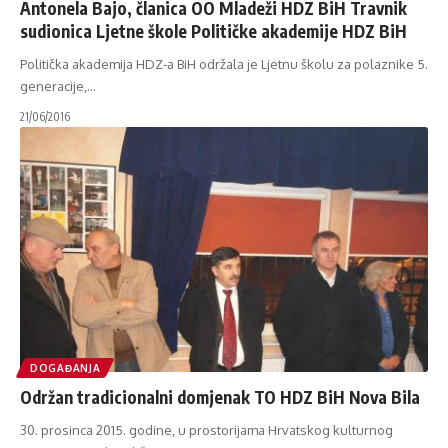
Antonela Bajo, članica OO Mladeži HDZ BiH Travnik
sudionica Ljetne škole Političke akademije HDZ BiH
Politička akademija HDZ-a BiH održala je Ljetnu školu za polaznike 5.
generacije,
…
21/06/2016
DOGAĐANJA
Održan tradicionalni domjenak TO HDZ BiH Nova Bila
30. prosinca 2015. godine, u prostorijama Hrvatskog kulturnog