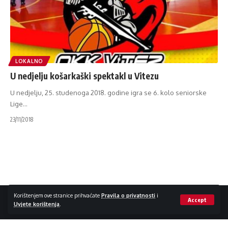
LOKALNO
U nedjelju košarkaški spektakl u Vitezu
U nedjelju, 25. studenoga 2018. godine igra se 6. kolo seniorske
Lige
…
23/11/2018
Impressum / Kontakt
Zaštita privatnosti
Korištenjem ove stranice prihvaćate
Pravila o privatnosti
i
Accept
Uvjete korištenja
.