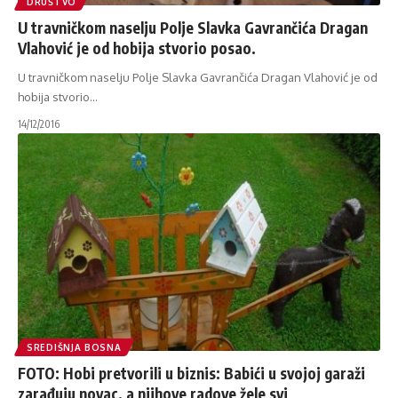
DRUŠTVO
U travničkom naselju Polje Slavka Gavrančića Dragan
Vlahović je od hobija stvorio posao.
U travničkom naselju Polje Slavka Gavrančića Dragan Vlahović je od
hobija stvorio
…
14/12/2016
SREDIŠNJA BOSNA
FOTO: Hobi pretvorili u biznis: Babići u svojoj garaži
zarađuju novac, a njihove radove žele svi