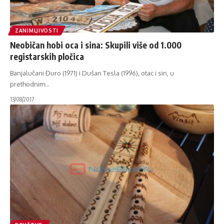
ZANIMLJIVOSTI
Neobičan hobi oca i sina: Skupili više od 1.000
registarskih pločica
Banjalučani Đuro (1971) i Dušan Tesla (1996), otac i sin, u
prethodnim
…
13/08/2017