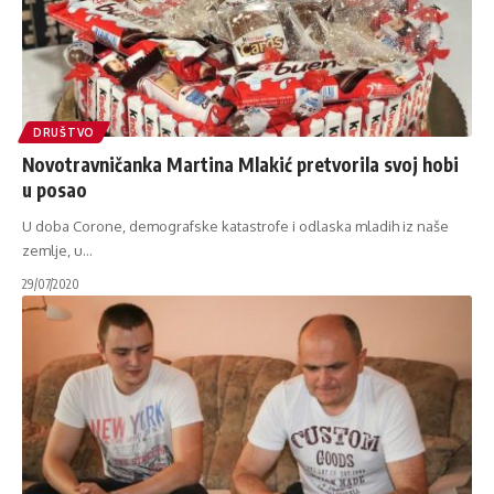
DRUŠTVO
Novotravničanka Martina Mlakić pretvorila svoj hobi
u posao
U doba Corone, demografske katastrofe i odlaska mladih iz naše
zemlje, u
…
29/07/2020