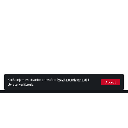
Korištenjem ove stranice prihvaćate
Pravila o privatnosti
i
Accept
Uvjete korištenja
.
Impressum / Kontakt
Zaštita privatnosti
Copyright © 2015 - 2026 NovaBila.info | E-mail:
info@novabila.info