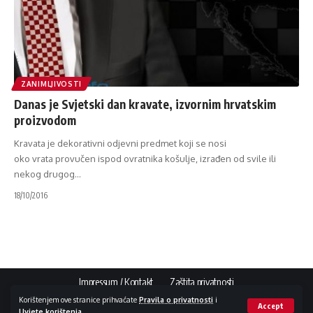
ZANIMLJIVOSTI
Danas je Svjetski dan kravate, izvornim hrvatskim
proizvodom
Kravata je dekorativni odjevni predmet koji se nosi
oko vrata provučen ispod ovratnika košulje, izrađen od svile ili
nekog drugog
…
18/10/2016
Impressum / Kontakt
Zaštita privatnosti
Korištenjem ove stranice prihvaćate
Pravila o privatnosti
i
Accept
Uvjete korištenja
.