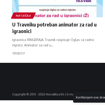
NATJEČAJI
U Travniku potreban animator za rad u
igraonici
Igraonica RINGERAJA Travnik raspisuje Oglas za radno
mjesto: Animator za rad u
…
17/08/2017
Copyright © 2015 - 2026 NovaBila.info | E-mail:
info@novabila.info
Korištenjem ove stra