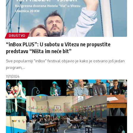
DRUŠTVO
“inBox PLUS”: U subotu u Vitezu ne propustite
predstavu “Ništa im neće bit”
Sve popularniji "inBox" festival objavio je kako je ostvario još jedan
program,
…
11/11/2024