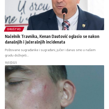
DRUŠTVO
Načelnik Travnika, Kenan Dautović oglasio se nakon
današnjih i jučerašnjih incidenata
Poštovane sugrađanke i sugrađani, jučer i danas smo u našem
gradu doživjeli
…
19/07/2025