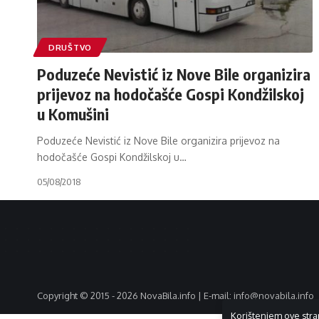
DRUŠTVO
Poduzeće Nevistić iz Nove Bile organizira
prijevoz na hodočašće Gospi Kondžilskoj
u Komušini
Poduzeće Nevistić iz Nove Bile organizira prijevoz na
hodočašće Gospi Kondžilskoj u
…
05/08/2018
Copyright © 2015 - 2026 NovaBila.info | E-mail:
info@novabila.info
Korištenjem ove stra