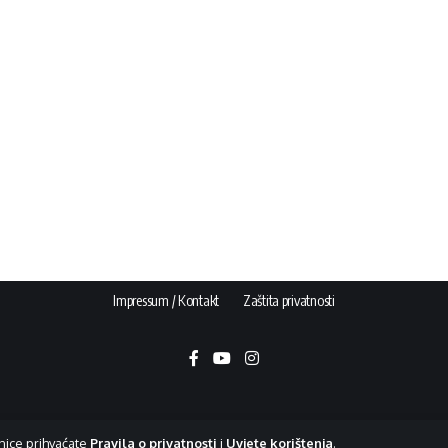
Impressum / Kontakt
Zaštita privatnosti
nice prihvaćate
Pravila o privatnosti
i
Uvjete korištenja
.