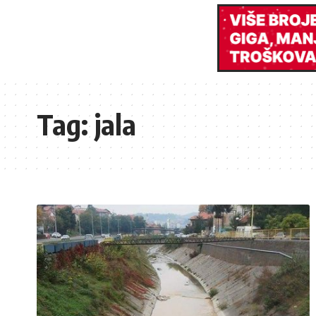
Tag:
jala