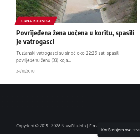
CRNA KRONIKA
Povrijeđena žena uočena u koritu, spasili
je vatrogasci
Tuzlanski vatrogasci su sinoć oko 22:25 sati spasili
povrijeđenu ženu (33) koja
…
24/10/2018
Copyright © 2015 - 2026 NovaBila.info | E-mail:
info@novabila.info
Korištenjem ove stra