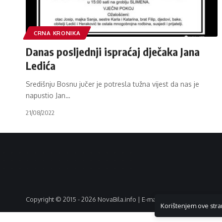
CRNA KRONIKA
Danas posljednji ispraćaj dječaka Jana
Ledića
Središnju Bosnu jučer je potresla tužna vijest da nas je
napustio Jan
…
21/08/2022
Copyright © 2015 - 2026 NovaBila.info | E-mail:
info@novabila.info
Korištenjem ove stra