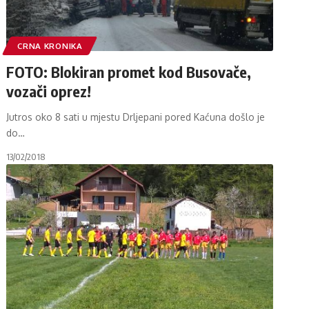
CRNA KRONIKA
FOTO: Blokiran promet kod Busovače,
vozači oprez!
Jutros oko 8 sati u mjestu Drljepani pored Kaćuna došlo je
do
…
13/02/2018