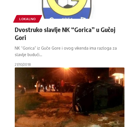
LOKALNO
Dvostruko slavlje NK “Gorica” u Gučoj
Gori
NK “Gorica” iz Guče Gore i ovog vikenda ima razloga za
slavlje budući
…
21/10/2018