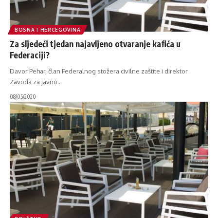
BOSNA I HERCEGOVINA
Za sljedeći tjedan najavljeno otvaranje kafića u
Federaciji?
Davor Pehar, član Federalnog stožera civilne zaštite i direktor
Zavoda za javno
…
08/05/2020