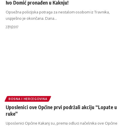
Ivo Domić pronađen u Kaknju!
Opsežna policijska potraga za nestalom osobom iz Travnika,
uspješno je okončana. Dana
…
27/11/2017
BOSNA I HERCEGOVINA
Uposlenici ove Općine prvi podržali akciju “Lopate u
ruke”
Uposlenici Općine Kakanj su, prema odluci načelnika ove Općine