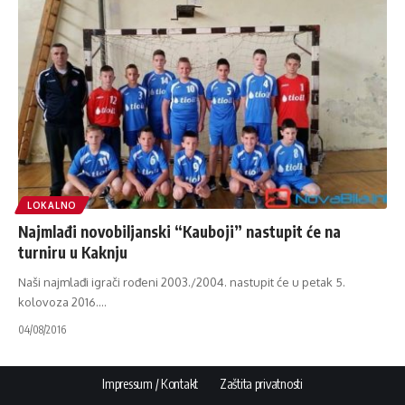
LOKALNO
Najmlađi novobiljanski “Kauboji” nastupit će na
turniru u Kaknju
Naši najmlađi igrači rođeni 2003./2004. nastupit će u petak 5.
kolovoza 2016.
…
04/08/2016
Impressum / Kontakt
Zaštita privatnosti