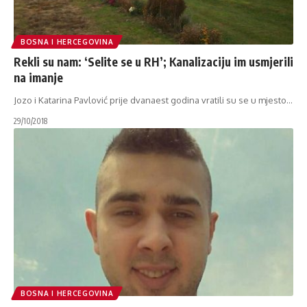
BOSNA I HERCEGOVINA
Rekli su nam: ‘Selite se u RH’; Kanalizaciju im usmjerili
na imanje
Jozo i Katarina Pavlović prije dvanaest godina vratili su se u mjesto
…
29/10/2018
BOSNA I HERCEGOVINA