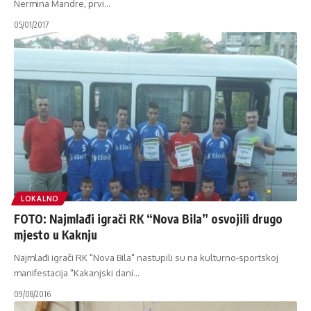
Nermina Mandre, prvi
…
05/01/2017
LOKALNO
FOTO: Najmlađi igrači RK “Nova Bila” osvojili drugo
mjesto u Kaknju
Najmlađi igrači RK "Nova Bila" nastupili su na kulturno-sportskoj
manifestacija "Kakanjski dani
…
09/08/2016