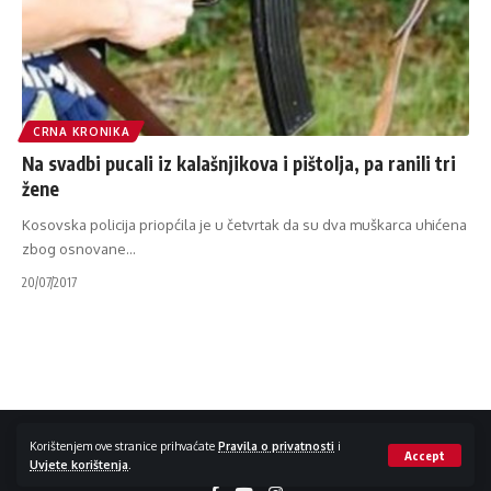
CRNA KRONIKA
Na svadbi pucali iz kalašnjikova i pištolja, pa ranili tri
žene
Kosovska policija priopćila je u četvrtak da su dva muškarca uhićena
zbog osnovane
…
20/07/2017
Impressum / Kontakt
Zaštita privatnosti
Korištenjem ove stranice prihvaćate
Pravila o privatnosti
i
Accept
Uvjete korištenja
.