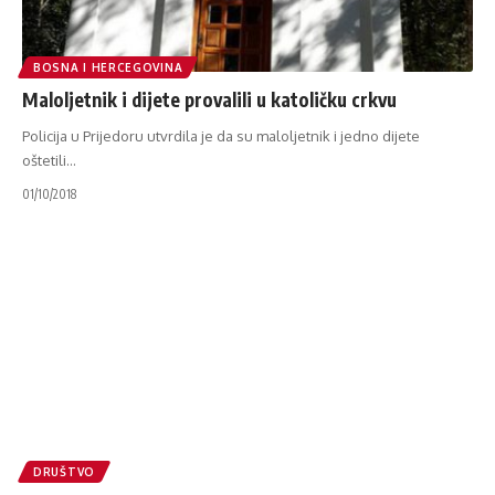
BOSNA I HERCEGOVINA
Maloljetnik i dijete provalili u katoličku crkvu
Policija u Prijedoru utvrdila je da su maloljetnik i jedno dijete
oštetili
…
01/10/2018
DRUŠTVO