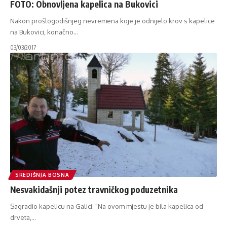
FOTO: Obnovljena kapelica na Bukovici
Nakon prošlogodišnjeg nevremena koje je odnijelo krov s kapelice
na Bukovici, konačno
…
03/03/2017
SREDIŠNJA BOSNA
Nesvakidašnji potez travničkog poduzetnika
Sagradio kapelicu na Galici. "Na ovom mjestu je bila kapelica od
drveta,
…