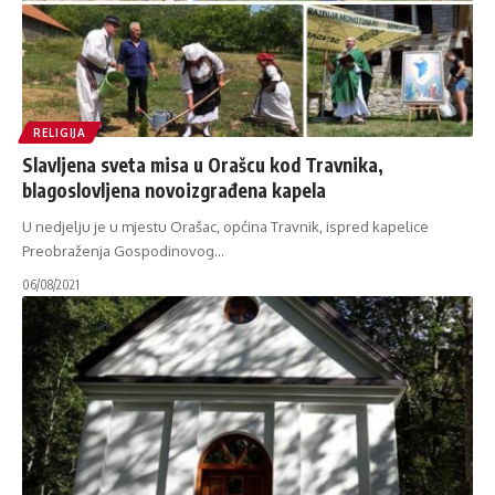
RELIGIJA
Slavljena sveta misa u Orašcu kod Travnika,
blagoslovljena novoizgrađena kapela
U nedjelju je u mjestu Orašac, općina Travnik, ispred kapelice
Preobraženja Gospodinovog
…
06/08/2021