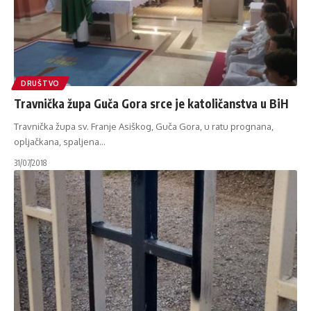
DRUŠTVO
Travnička župa Guča Gora srce je katoličanstva u BiH
Travnička župa sv. Franje Asiškog, Guča Gora, u ratu prognana,
opljačkana, spaljena
…
31/07/2018