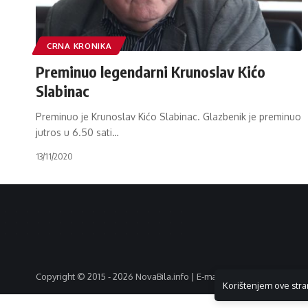
CRNA KRONIKA
Preminuo legendarni Krunoslav Kićo
Slabinac
Preminuo je Krunoslav Kićo Slabinac. Glazbenik je preminuo
jutros u 6.50 sati
…
13/11/2020
Copyright © 2015 - 2026 NovaBila.info | E-mail:
info@novabila.info
Korištenjem ove stra