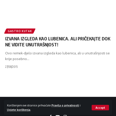
GASTRO KUTAK
IZVANA IZGLEDA KAO LUBENICA. ALI PRIČEKAJTE DOK
NE VIDITE UNUTRAŠNJOST!
Ovo remek-djelo izvana izgleda kao lubenica, ali u unutrašnjosti se
krije posebno
…
27/08/2015
Impressum / Kontakt
Zaštita privatnosti
Korištenjem ove stranice prihvaćate
Pravila o privatnosti
i
Accept
Uvjete korištenja
.