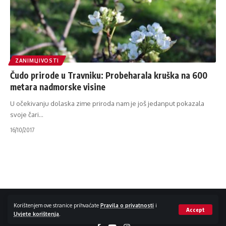
ZANIMLJIVOSTI
Čudo prirode u Travniku: Probeharala kruška na 600
metara nadmorske visine
U očekivanju dolaska zime priroda nam je još jedanput pokazala
svoje čari
…
16/10/2017
Impressum / Kontakt
Zaštita privatnosti
Korištenjem ove stranice prihvaćate
Pravila o privatnosti
i
Accept
Uvjete korištenja
.