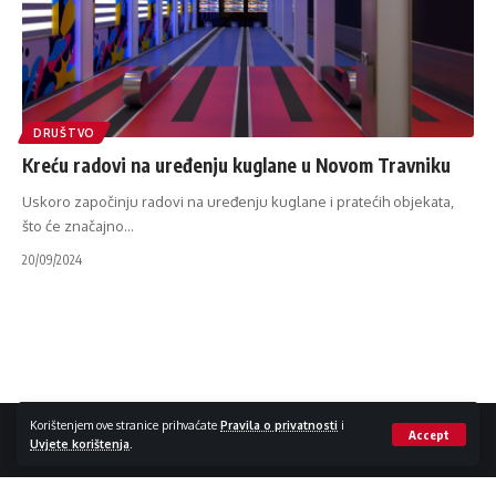
DRUŠTVO
Kreću radovi na uređenju kuglane u Novom Travniku
Uskoro započinju radovi na uređenju kuglane i pratećih objekata,
što će značajno
…
20/09/2024
Impressum / Kontakt
Zaštita privatnosti
Korištenjem ove stranice prihvaćate
Pravila o privatnosti
i
Accept
Uvjete korištenja
.