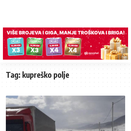
Tag:
kupreško polje