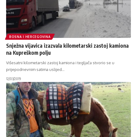
BOSNA I HERCEGOVINA
Snježna vijavica izazvala kilometarski zastoj kamiona
na Kupreškom polju
Višesatni kilometarski zastoj kamiona i tegljača stvorio se u
prijepodnevnim satima uslijed
…
12/03/2019