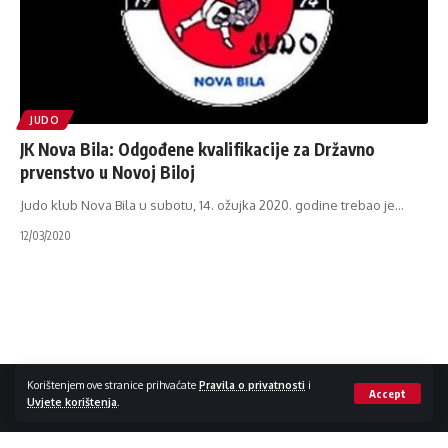
JUDO
JK Nova Bila: Odgođene kvalifikacije za Državno
prvenstvo u Novoj Biloj
Judo klub Nova Bila u subotu, 14. ožujka 2020. godine trebao je
…
12/03/2020
Impressum / Kontakt
Zaštita privatnosti
Korištenjem ove stranice prihvaćate
Pravila o privatnosti
i
Accept
Uvjete korištenja
.