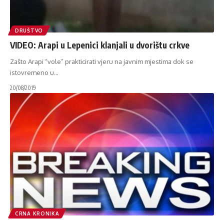
DRUŠTVO
VIDEO: ​Arapi u Lepenici klanjali u dvorištu crkve
Zašto Arapi “vole” prakticirati vjeru na javnim mjestima dok se
istovremeno u
…
20/08/2019
CRNA KRONIKA