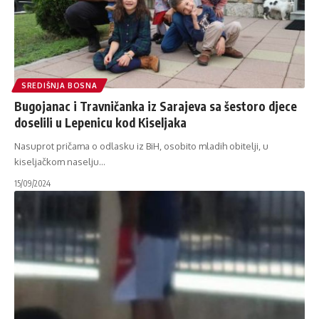
SREDIŠNJA BOSNA
Bugojanac i Travničanka iz Sarajeva sa šestoro djece
doselili u Lepenicu kod Kiseljaka
Nasuprot pričama o odlasku iz BiH, osobito mladih obitelji, u
kiseljačkom naselju
…
15/09/2024