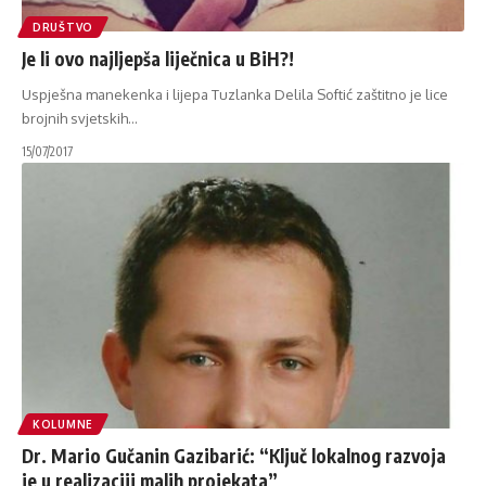
DRUŠTVO
Je li ovo najljepša liječnica u BiH?!
Uspješna manekenka i lijepa Tuzlanka Delila Softić zaštitno je lice
brojnih svjetskih
…
15/07/2017
KOLUMNE
Dr. Mario Gučanin Gazibarić: “Ključ lokalnog razvoja
je u realizaciji malih projekata”