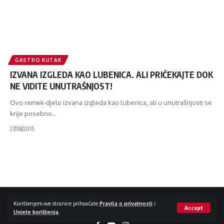
GASTRO KUTAK
IZVANA IZGLEDA KAO LUBENICA. ALI PRIČEKAJTE DOK
NE VIDITE UNUTRAŠNJOST!
Ovo remek-djelo izvana izgleda kao lubenica, ali u unutrašnjosti se
krije posebno
…
27/08/2015
Impressum / Kontakt
Zaštita privatnosti
Korištenjem ove stranice prihvaćate
Pravila o privatnosti
i
Accept
Uvjete korištenja
.