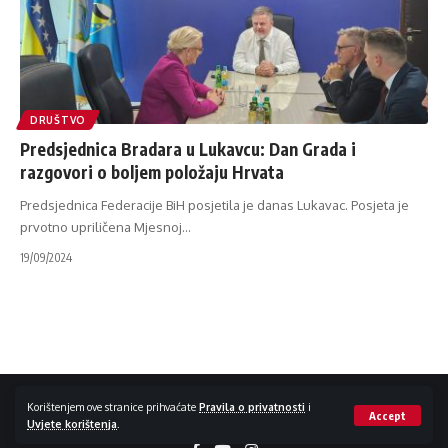
DRUŠTVO
Predsjednica Bradara u Lukavcu: Dan Grada i
razgovori o boljem položaju Hrvata
Predsjednica Federacije BiH posjetila je danas Lukavac. Posjeta je
prvotno upriličena Mjesnoj
…
19/09/2024
Impressum / Kontakt
Zaštita privatnosti
Korištenjem ove stranice prihvaćate
Pravila o privatnosti
i
Accept
Uvjete korištenja
.