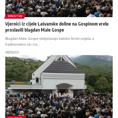
DRUŠTVO
Vjernici iz cijele Lašvanske doline na Gospinom vrelu
proslavili blagdan Male Gospe
Blagdan Male Gospe obilježavaju katolici širom svijeta, a
tradicionalno se i na
…
08/09/2021