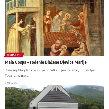
DRUŠTVO
Mala Gospa – rođenje Blažene Djevice Marije
Današnji blagdan ima svoje početke u Jeruzalemu, u 5. stoljeću.
Tada je, naime,
…
07/09/2017