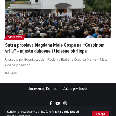
DRUŠTVO
Sutra proslava blagdana Male Gospe na “Gospinom
vrilu” – mjestu duhovne i tjelesne okrijepe
U središnjoj Bosni blagdan Rođenja Blažene Djevice Marije – Mala
Gospa posebno
…
07/09/2017
Impressum / Kontakt
Zaštita privatnosti
Korištenjem ove stranice prihvaćate
Pravila o privatnosti
i
Accept
Uvjete korištenja
.