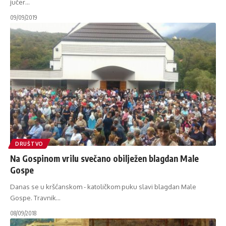
jučer
…
09/09/2019
DRUŠTVO
Na Gospinom vrilu svečano obilježen blagdan Male
Gospe
Danas se u kršćanskom - katoličkom puku slavi blagdan Male
Gospe. Travnik
…
08/09/2018