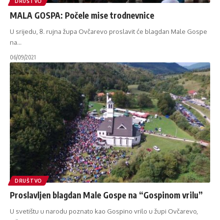
DRUŠTVO
MALA GOSPA: Počele mise trodnevnice
U srijedu, 8. rujna župa Ovčarevo proslavit će blagdan Male Gospe
na
…
06/09/2021
DRUŠTVO
Proslavljen blagdan Male Gospe na “Gospinom vrilu”
U svetištu u narodu poznato kao Gospino vrilo u župi Ovčarevo,