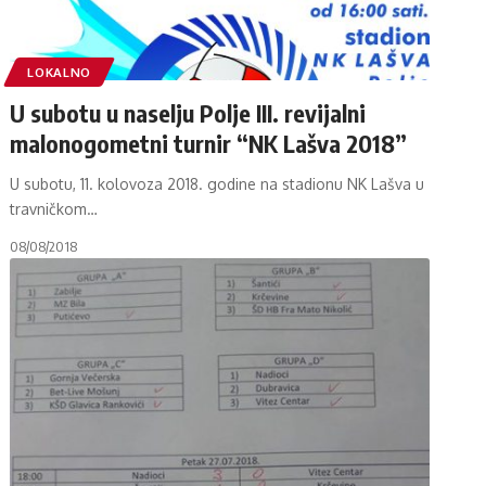
LOKALNO
U subotu u naselju Polje III. revijalni
malonogometni turnir “NK Lašva 2018”
U subotu, 11. kolovoza 2018. godine na stadionu NK Lašva u
travničkom
…
08/08/2018