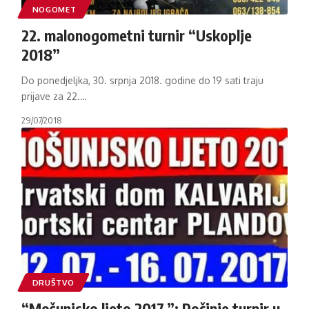
NOGOMET
22. malonogometni turnir “Uskoplje
2018”
Do ponedjeljka, 30. srpnja 2018. godine do 19 sati traju
prijave za 22.
…
29/07/2018
DRUŠTVO
“Mošunjsko ljeto 2017.”: Počinje turnir u