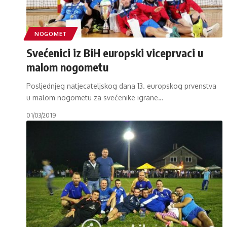
NOGOMET
Svećenici iz BiH europski viceprvaci u
malom nogometu
Posljednjeg natjecateljskog dana 13. europskog prvenstva
u malom nogometu za svećenike igrane
…
01/03/2019