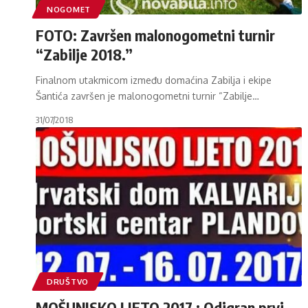
NOGOMET
FOTO: Završen malonogometni turnir
“Zabilje 2018.”
Finalnom utakmicom između domaćina Zabilja i ekipe
Šantića završen je malonogometni turnir “Zabilje
…
31/07/2018
DRUŠTVO
MOŠUNJSKO LJETO 2017.: Odigran prvi