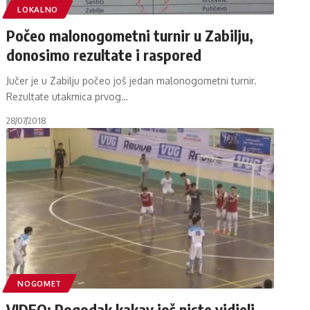
LOKALNO
Počeo malonogometni turnir u Zabilju,
donosimo rezultate i raspored
Jučer je u Zabilju počeo još jedan malonogometni turnir.
Rezultate utakmica prvog
…
28/07/2018
NOGOMET
VIDEO: Pogodak kakav još niste vidjeli