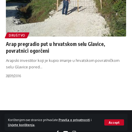
DRUŠTVO
Arap pregradio put u hrvatskom selu Glavice,
povratnici ogorčeni
Arapski investitor koji je kupio imanje u hrvatskom povratničkom
selu Glavice pored
…
28/09/2016
Impressum / Kontakt
Zaštita privatnosti
Korištenjem ove stranice prihvaćate
Pravila o privatnosti
i
Accept
Uvjete korištenja
.