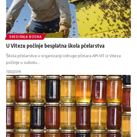
SREDIŠNJA BOSNA
U Vitezu počinje besplatna škola pčelarstva
Škola pčelarstva u organizaciji Udruge pčelara API-VIT iz Viteza
počinje u subotu
…
15/02/2019