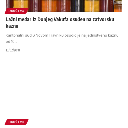
DRUŠTVO
Lažni medar iz Donjeg Vakufa osuđen na zatvorsku
kaznu
Kantonalni sud u Novom Travniku osudio je na jedinstvenu kaznu
od 10
…
19/02/2018
DRUŠTVO