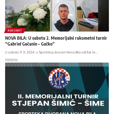
RUKOMET
NOVA BILA: U subotu 2. Memorijalni rukometni turnir
“Gabriel Gučanin – Gučko”
U subotu 9. 11. 2024. u Sportskoj dvorani Nova Bila održat će
…
05/11/2024