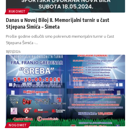
RUKOMET
Danas u Novoj Biloj II. Memorijalni turnir u čast
Stjepana Šimića – Šimeta
Prošle godine odlučili smo pokrenuti memorijalni turnir u čast
Stjepana Šimića -
…
18/05/2024
NOGOMET