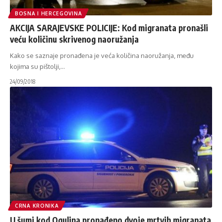
BOSNA I HERCEGOVINA
AKCIJA SARAJEVSKE POLICIJE: Kod migranata pronašli
veću količinu skrivenog naoružanja
Kako se saznaje pronađena je veća količina naoružanja, među
kojima su pištolji,
…
24/09/2018
CRNA KRONIKA
U šumi kod Ogulina pronađeno dvoje mrtvih migranata