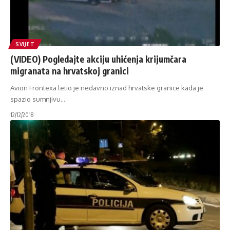
SVIJET
(VIDEO) Pogledajte akciju uhićenja krijumčara
migranata na hrvatskoj granici
Avion Frontexa letio je nedavno iznad hrvatske granice kada je
spazio sumnjivu
…
12/12/2018