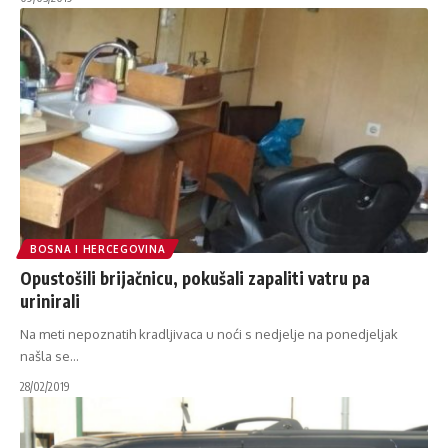
BOSNA I HERCEGOVINA
Opustošili brijačnicu, pokušali zapaliti vatru pa
urinirali
Na meti nepoznatih kradljivaca u noći s nedjelje na ponedjeljak
našla se
…
28/02/2019