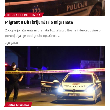
BOSNA I HERCEGOVINA
Migrant u BiH krijumčario migranate
Zbog krijumčarenja migranata Tužiteljstvo Bosne i Hercegovine u
ponedjeljak je podignulo optužnicu
…
28/09/2020
CRNA KRONIKA