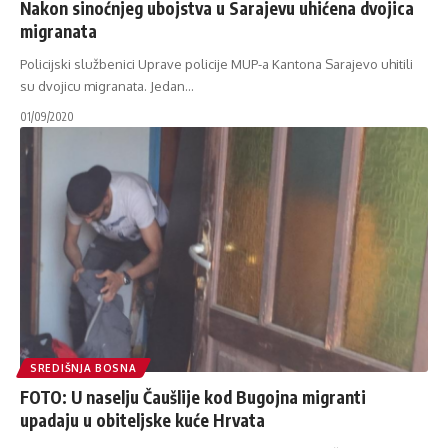
Nakon sinoćnjeg ubojstva u Sarajevu uhićena dvojica
migranata
Policijski službenici Uprave policije MUP-a Kantona Sarajevo uhitili
su dvojicu migranata. Jedan
…
01/09/2020
SREDIŠNJA BOSNA
FOTO: U naselju Čaušlije kod Bugojna migranti
upadaju u obiteljske kuće Hrvata