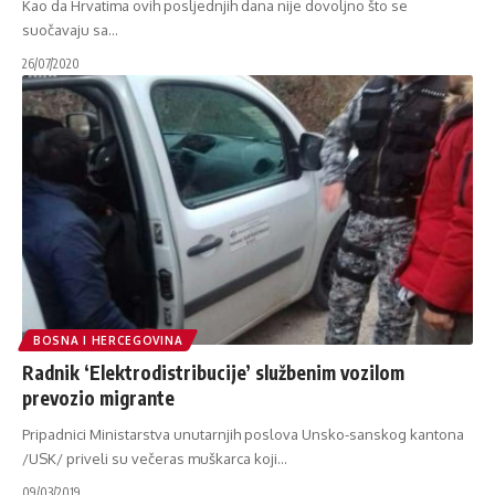
Kao da Hrvatima ovih posljednjih dana nije dovoljno što se
suočavaju sa
…
26/07/2020
BOSNA I HERCEGOVINA
Radnik ‘Elektrodistribucije’ službenim vozilom
prevozio migrante
Pripadnici Ministarstva unutarnjih poslova Unsko-sanskog kantona
/USK/ priveli su večeras muškarca koji
…
09/03/2019