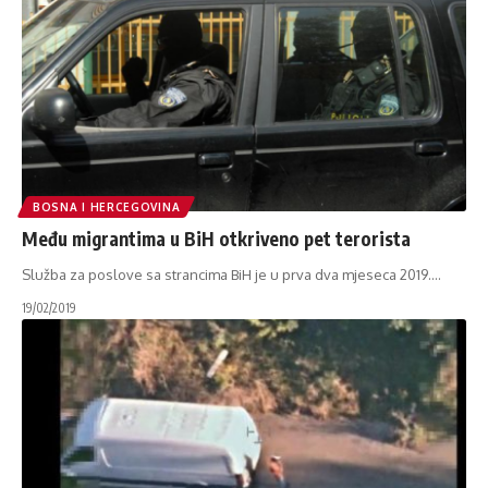
BOSNA I HERCEGOVINA
Među migrantima u BiH otkriveno pet terorista
Služba za poslove sa strancima BiH je u prva dva mjeseca 2019.
…
19/02/2019