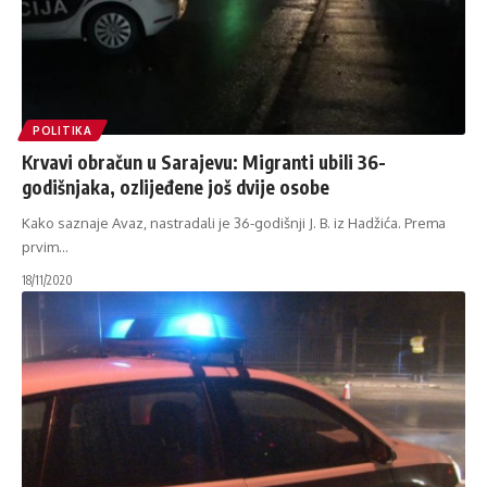
POLITIKA
Krvavi obračun u Sarajevu: Migranti ubili 36-
godišnjaka, ozlijeđene još dvije osobe
Kako saznaje Avaz, nastradali je 36-godišnji J. B. iz Hadžića. Prema
prvim
…
18/11/2020