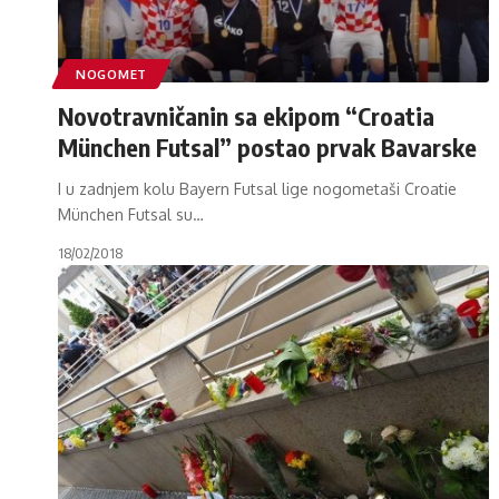
NOGOMET
Novotravničanin sa ekipom “Croatia
München Futsal” postao prvak Bavarske
I u zadnjem kolu Bayern Futsal lige nogometaši Croatie
München Futsal su
…
18/02/2018