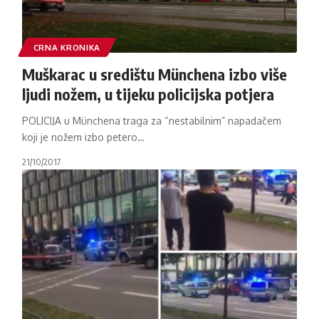
CRNA KRONIKA
Muškarac u središtu Münchena izbo više
ljudi nožem, u tijeku policijska potjera
POLICIJA u Münchena traga za “nestabilnim” napadačem
koji je nožem izbo petero
…
21/10/2017