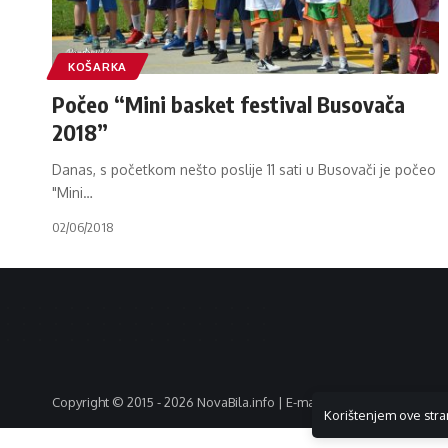
KOŠARKA
Počeo “Mini basket festival Busovača
2018”
Danas, s početkom nešto poslije 11 sati u Busovači je počeo
"Mini
…
02/06/2018
Copyright © 2015 - 2026 NovaBila.info | E-mail:
info@novabila.info
Korištenjem ove stra