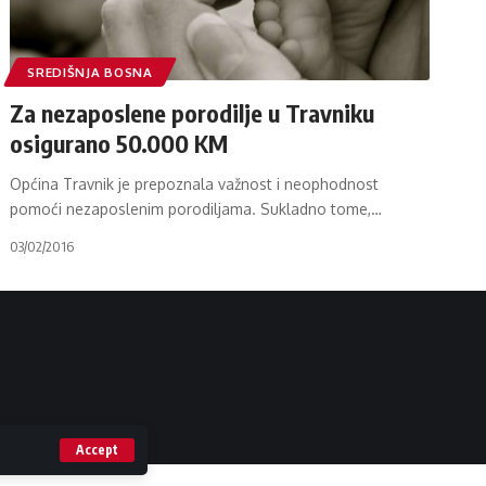
SREDIŠNJA BOSNA
Za nezaposlene porodilje u Travniku
osigurano 50.000 KM
Općina Travnik je prepoznala važnost i neophodnost
pomoći nezaposlenim porodiljama. Sukladno tome,
…
03/02/2016
Accept