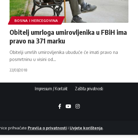
BOSNA I HERCEGOVINA
Obitelj umrloga umirovljenika u FBiH ima
pravo na 371 marku
Obitelji umrlih umirovljenika ubuduće će imati pravo na
posmrtninu u visini od
…
22/03/2018
Impressum / Kontakt
Zaštita privatnosti
nice prihvaćate
Pravila o privatnosti
i
Uvjete korištenja
.