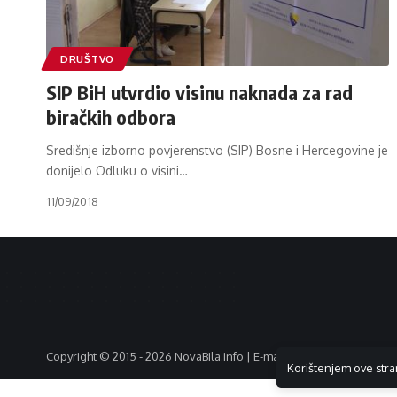
DRUŠTVO
SIP BiH utvrdio visinu naknada za rad
biračkih odbora
Središnje izborno povjerenstvo (SIP) Bosne i Hercegovine je
donijelo Odluku o visini
…
11/09/2018
Copyright © 2015 - 2026 NovaBila.info | E-mail:
info@novabila.info
Korištenjem ove stra