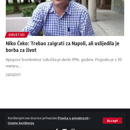
DRUŠTVO
Niko Čeko: Trebao zaigrati za Napoli, ali uslijedila je
borba za život
Njegova 'bombetina' odlučila je derbi 1996. godine. Pogodio je s 30
metara,
…
24/06/2017
Impressum / Kontakt
Zaštita privatnosti
Korištenjem ove stranice prihvaćate
Pravila o privatnosti
i
Accept
Uvjete korištenja
.