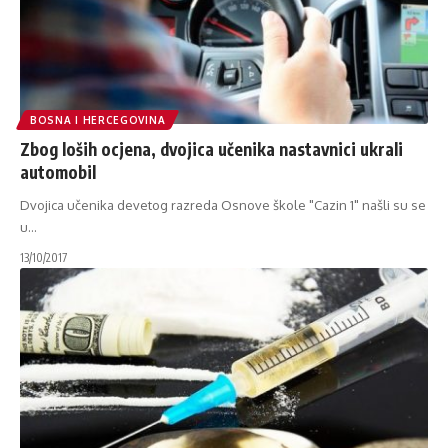
BOSNA I HERCEGOVINA
Zbog loših ocjena, dvojica učenika nastavnici ukrali
automobil
Dvojica učenika devetog razreda Osnove škole "Cazin 1" našli su se
u
…
13/10/2017