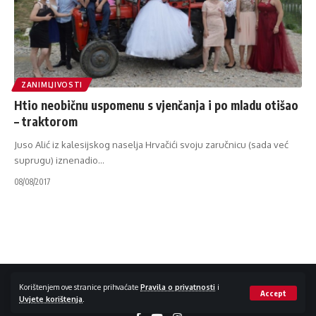
ZANIMLJIVOSTI
Htio neobičnu uspomenu s vjenčanja i po mladu otišao
– traktorom
Juso Alić iz kalesijskog naselja Hrvačići svoju zaručnicu (sada već
suprugu) iznenadio
…
08/08/2017
Impressum / Kontakt
Zaštita privatnosti
Korištenjem ove stranice prihvaćate
Pravila o privatnosti
i
Accept
Uvjete korištenja
.