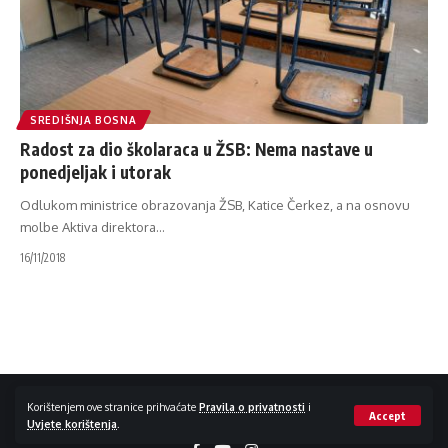
SREDIŠNJA BOSNA
Radost za dio školaraca u ŽSB: Nema nastave u
ponedjeljak i utorak
Odlukom ministrice obrazovanja ŽSB, Katice Čerkez, a na osnovu
molbe Aktiva direktora
…
16/11/2018
Impressum / Kontakt
Zaštita privatnosti
Korištenjem ove stranice prihvaćate
Pravila o privatnosti
i
Accept
Uvjete korištenja
.