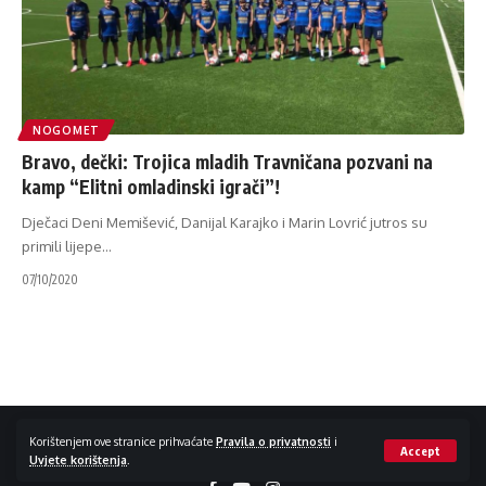
NOGOMET
Bravo, dečki: Trojica mladih Travničana pozvani na
kamp “Elitni omladinski igrači”!
Dječaci Deni Memišević, Danijal Karajko i Marin Lovrić jutros su
primili lijepe
…
07/10/2020
Impressum / Kontakt
Zaštita privatnosti
Korištenjem ove stranice prihvaćate
Pravila o privatnosti
i
Accept
Uvjete korištenja
.