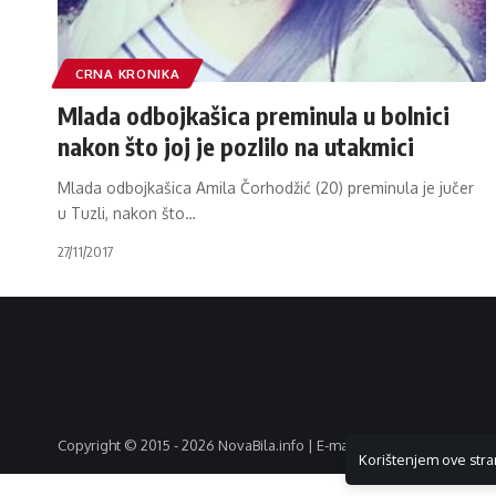
CRNA KRONIKA
Mlada odbojkašica preminula u bolnici
nakon što joj je pozlilo na utakmici
Mlada odbojkašica Amila Čorhodžić (20) preminula je jučer
u Tuzli, nakon što
…
27/11/2017
Copyright © 2015 - 2026 NovaBila.info | E-mail:
info@novabila.info
Korištenjem ove stra