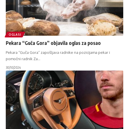
OGLASI
Pekara “Guča Gora” objavila oglas za posao
Pekara “Guča Gora” zapošljava radnike na pozicijama pekar i
pomoćni radnik Za
…
30/10/2024