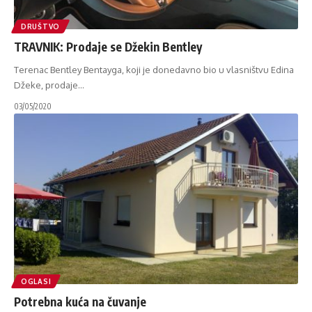
DRUŠTVO
TRAVNIK: Prodaje se Džekin Bentley
Terenac Bentley Bentayga, koji je donedavno bio u vlasništvu Edina
Džeke, prodaje
…
03/05/2020
OGLASI
Potrebna kuća na čuvanje