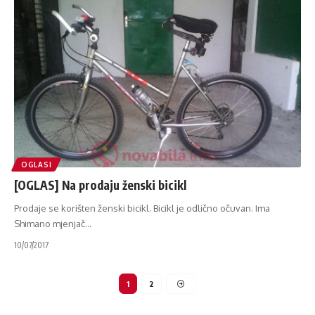
OGLASI
[OGLAS] Na prodaju ženski bicikl
Prodaje se korišten ženski bicikl. Bicikl je odlično očuvan. Ima
Shimano mjenjač
…
10/07/2017
1
2